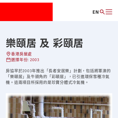
EN
樂頤居 及 彩頤居
香港房屋處
選擇年份: 2003
房協早於2003年推出「長者安居樂」計劃，包括將軍澳的
「樂頤居」及牛頭角的「彩頤居」，已引進環保雪種冷氣
機。這兩項目所採用的是珍寶分體式冷氣機。