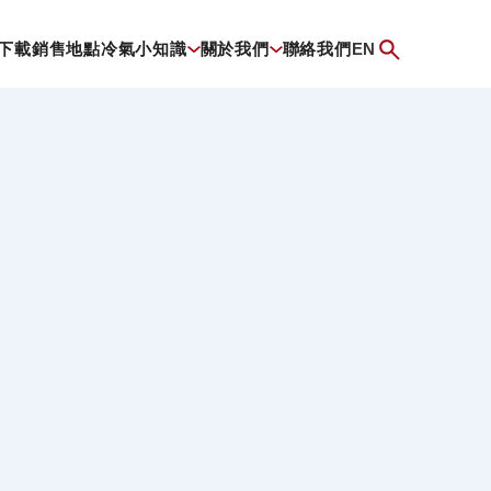
下載
銷售地點
冷氣小知識
關於我們
聯絡我們
EN
式 - １匹 , 冷暖
化