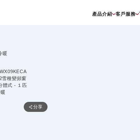
產品介紹
客戶服務
ASWX09KECA
R32雪種變頻窗口分體
產品特點
分享
一級能源標籤
全直流變頻冷暖
R32
高效環保雪種，有助減緩全球暖